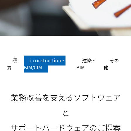
取り扱いソフトウェア
各種測量機
積
i-construction・
建築・
その
SOFTWARE WE OFFER
算
BIM/CIM
BIM
他
業務改善を支えるソフトウェア
と
サポートハードウェアのご提案