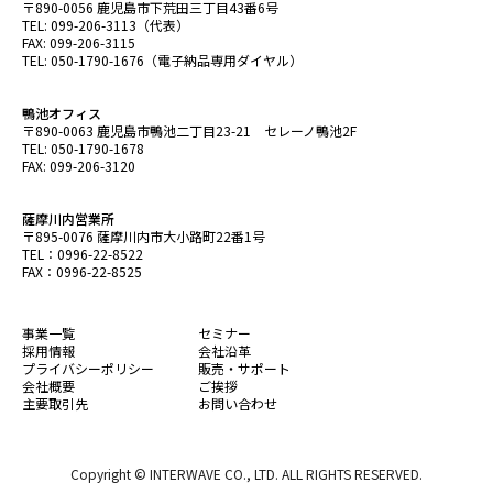
〒890-0056 鹿児島市下荒田三丁目43番6号
TEL: 099-206-3113（代表）
FAX: 099-206-3115
TEL: 050-1790-1676（電子納品専用ダイヤル）
鴨池オフィス
〒890-0063 鹿児島市鴨池二丁目23-21 セレーノ鴨池2F
TEL: 050-1790-1678
FAX: 099-206-3120
薩摩川内営業所
〒895-0076 薩摩川内市大小路町22番1号
TEL：0996-22-8522
FAX：0996-22-8525
事業一覧
セミナー
採用情報
会社沿革
プライバシーポリシー
販売・サポート
会社概要
ご挨拶
主要取引先
お問い合わせ
Copyright © INTERWAVE CO., LTD. ALL RIGHTS RESERVED.