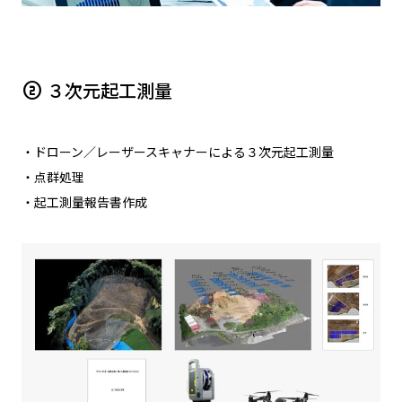
３次元起工測量
counter_2
・ドローン／レーザースキャナーによる３次元起工測量
・点群処理
・起工測量報告書作成