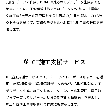
元設計データの作成、BIM/CIM対応のモデルデータ生成までを
網羅。さらに、画像解析技術で点群データを作成し、土量集計
や施工の3次元出来形管理を支援し現場の負担を軽減。プロジェ
クト全体を通じて、業務のデジタル化とICT活用工事の推進を実
現します。
ICT施工支援サービス
deployed_code
ICT施工支援サービスでは、ドローンやレーザースキャナーを活
用した3次元測量、3次元設計データの作成、BIM/CIM対応のモ
デルデータ生成、施工シミュレーション、出来形管理、電子納
品まで一貫してサポート。現場の効率化と精度向上を実現し、
施工計画や工事説明資料の作成にも貢献します。