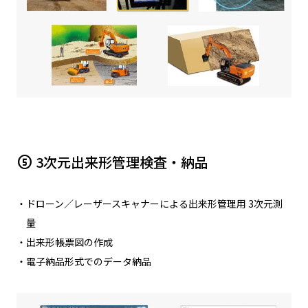
3次元出来形管理検査・納品
counter_5
・ドローン／レーザースキャナーによる出来形管理用 3次元測
量
・出来形帳票図の作成
・電子納品形式でのデータ納品