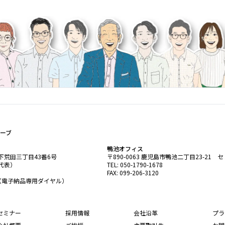
ーブ
鴨池オフィス
島市下荒田三丁目43番6号
〒890-0063 鹿児島市鴨池二丁目23-21 
3（代表）
TEL: 050-1790-1678
FAX: 099-206-3120
1676（電子納品専用ダイヤル）
セミナー
採用情報
会社沿革
プラ