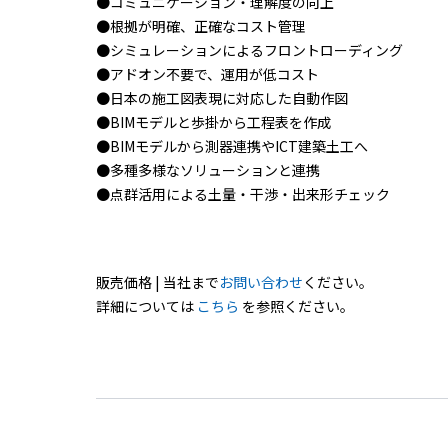
●コミュニケーション・理解度の向上
●根拠が明確、正確なコスト管理
●シミュレーションによるフロントローディング
●アドオン不要で、運用が低コスト
●日本の施工図表現に対応した自動作図
●BIMモデルと歩掛から工程表を作成
●BIMモデルから測器連携やICT建築土工へ
●多種多様なソリューションと連携
●点群活用による土量・干渉・出来形チェック
販売価格 | 当社まで
お問い合わせ
ください。
詳細については
こちら
を参照ください。